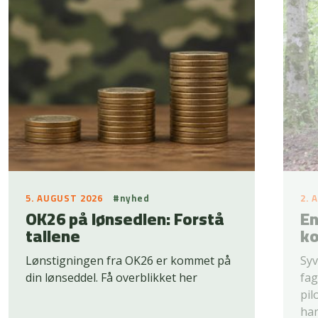
5. AUGUST 2026
#nyhed
2. 
OK26 på lønsedlen: Forstå
En
tallene
ko
Lønstigningen fra OK26 er kommet på
Syv
din lønseddel. Få overblikket her
fag
pil
han