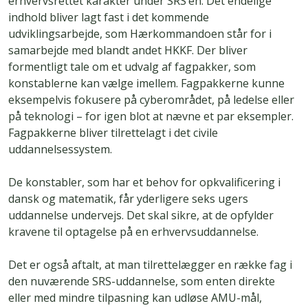
erhvervsrettet karakter under SRS’en. Det endelige
indhold bliver lagt fast i det kommende
udviklingsarbejde, som Hærkommandoen står for i
samarbejde med blandt andet HKKF. Der bliver
formentligt tale om et udvalg af fagpakker, som
konstablerne kan vælge imellem. Fagpakkerne kunne
eksempelvis fokusere på cyberområdet, på ledelse eller
på teknologi – for igen blot at nævne et par eksempler.
Fagpakkerne bliver tilrettelagt i det civile
uddannelsessystem.
De konstabler, som har et behov for opkvalificering i
dansk og matematik, får yderligere seks ugers
uddannelse undervejs. Det skal sikre, at de opfylder
kravene til optagelse på en erhvervsuddannelse.
Det er også aftalt, at man tilrettelægger en række fag i
den nuværende SRS-uddannelse, som enten direkte
eller med mindre tilpasning kan udløse AMU-mål,