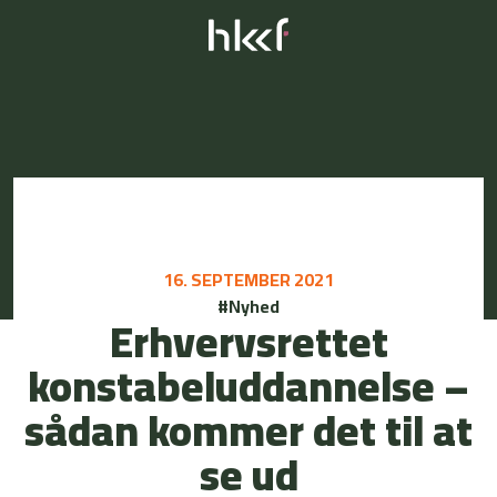
16. SEPTEMBER 2021
#Nyhed
Erhvervsrettet
konstabeluddannelse –
sådan kommer det til at
se ud