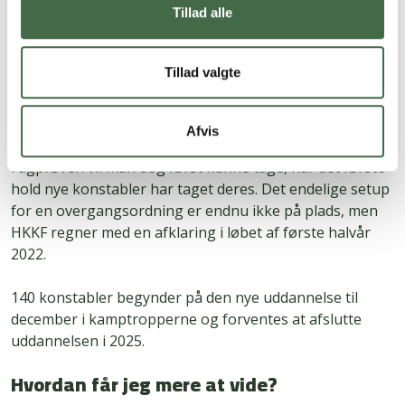
Tillad alle
med fagprøven, når det første hold af nye konstabler
har været igennem hele uddannelsen (da de pilottester
hele forløbet inklusiv fagprøven). Det betyder altså, at
Tillad valgte
HKKF vil arbejde for, at man som nuværende konstabel
kan uddanne sig løbende og ikke skal vente fire år, før
den samlede uddannelse er testet.
Afvis
Fagprøven vil man dog først kunne tage, når det første
hold nye konstabler har taget deres. Det endelige setup
for en overgangsordning er endnu ikke på plads, men
HKKF regner med en afklaring i løbet af første halvår
2022.
140 konstabler begynder på den nye uddannelse til
december i kamptropperne og forventes at afslutte
uddannelsen i 2025.
Hvordan får jeg mere at vide?