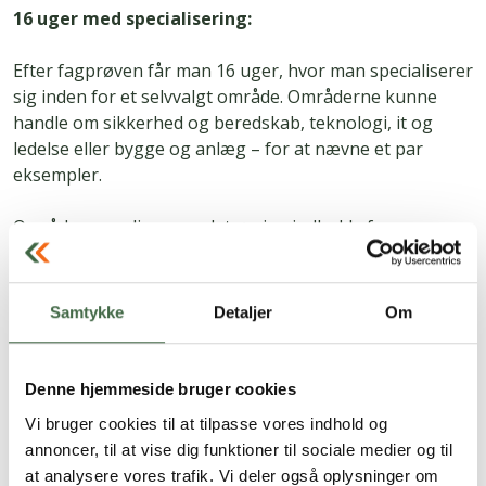
16 uger med specialisering:
Efter fagprøven får man 16 uger, hvor man specialiserer
sig inden for et selvvalgt område. Områderne kunne
handle om sikkerhed og beredskab, teknologi, it og
ledelse eller bygge og anlæg – for at nævne et par
eksempler.
Områderne er lige som det øvrige indhold af
uddannelsen ikke lagt helt fast endnu. Man vil dog med
valget af fag sikre, at de spiller sammen med de behov,
der er for beskæftigelse i samfundet, så man som
Samtykke
Detaljer
Om
konstabel i højere grad er sikret en uddannelse, der
giver direkte adgang til job og videreuddannelse i det
civile – hvis det er det, man ønsker.
Denne hjemmeside bruger cookies
Overordnet om uddannelsen:
Vi bruger cookies til at tilpasse vores indhold og
annoncer, til at vise dig funktioner til sociale medier og til
Uddannelsen etableres og planlægges i samarbejde
at analysere vores trafik. Vi deler også oplysninger om