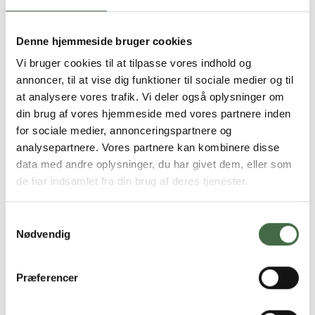
Korttidskontrakt (K35) og pension
Denne hjemmeside bruger cookies
Vi bruger cookies til at tilpasse vores indhold og
annoncer, til at vise dig funktioner til sociale medier og til
at analysere vores trafik. Vi deler også oplysninger om
Langtidstjeneste og pension
din brug af vores hjemmeside med vores partnere inden
for sociale medier, annonceringspartnere og
analysepartnere. Vores partnere kan kombinere disse
data med andre oplysninger, du har givet dem, eller som
de har indsamlet fra din brug af deres tjenester.
Tjenestemandskontrakt og pension
Samtykkevalg
Nødvendig
Præferencer
Siden er sidst opdateret:
21.02.25 kl. 10.51