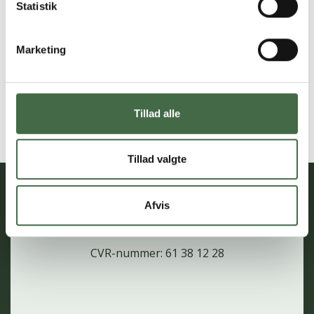
Statistik
Marketing
SOLDATERNES FAGFORENING
HKKF
Tillad alle
Herstedøstervej 27 B, 1.
2620 Albertslund
+45 33 93 65 22
Tillad valgte
Telf. tid:
Mandag - torsdag: 8:30-15:30
Fredag: 9-14
Afvis
hkkf@hkkf.dk
CVR-nummer: 61 38 12 28