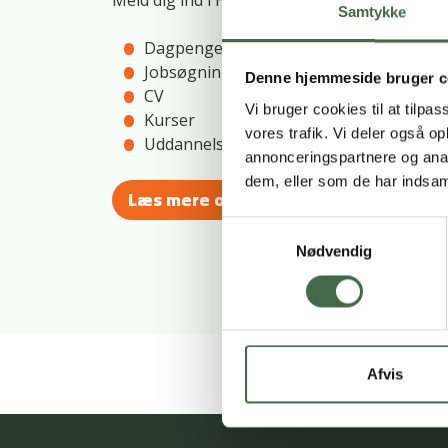
Samtykke
Dagpenge
Jobsøgning og karriere
Denne hjemmeside bruger c
CV
Vi bruger cookies til at tilpas
Kurser
vores trafik. Vi deler også 
Uddannelse
annonceringspartnere og anal
dem, eller som de har indsaml
Læs mere om HKKF/A
Samtykkevalg
Nødvendig
Afvis