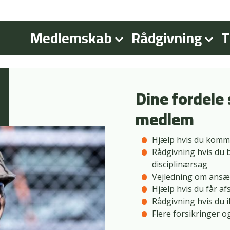
Medlemskab
Rådgivning
T
Dine fordele
medlem
Hjælp hvis du komme
Rådgivning hvis du bl
disciplinærsag
Vejledning om ansæt
Hjælp hvis du får af
Rådgivning hvis du i
Flere forsikringer o