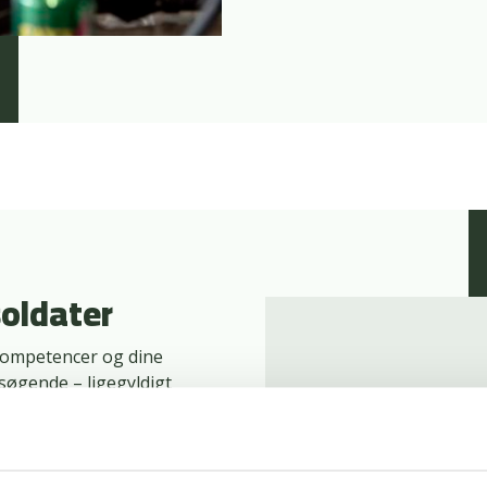
soldater
kompetencer og dine
obsøgende – ligegyldigt
odkendelse eller hvis du