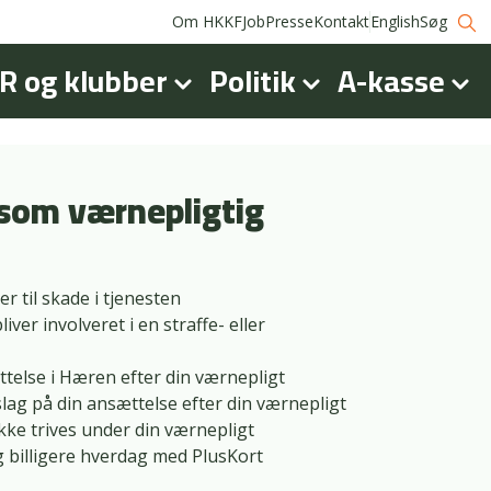
Om HKKF
Job
Presse
Kontakt
English
Søg
R og klubber
Politik
A-kasse
 som værnepligtig
r til skade i tjenesten
iver involveret i en straffe- eller
telse i Hæren efter din værnepligt
slag på din ansættelse efter din værnepligt
kke trives under din værnepligt
g billigere hverdag med PlusKort