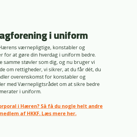
fagforening i uniform
 Hærens værnepligtige, konstabler og
er for at gøre din hverdag i uniform bedre.
de samme støvler som dig, og nu bruger vi
ede om rettigheder, vi sikrer, at du får dét, du
andler overenskomst for konstabler og
der med Værnepligtsrådet om at sikre bedre
mmerater i uniform.
orporal i Hæren? Så få du nogle helt andre
r medlem af HKKF. Læs mere her.