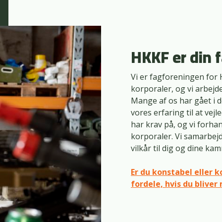
HKKF er din 
Vi er fagforeningen for
korporaler, og vi arbejd
Mange af os har gået i 
vores erfaring til at vejl
har krav på, og vi forh
korporaler. Vi samarbej
vilkår til dig og dine ka
Er du konstabel eller k
fordele, hvis du blive