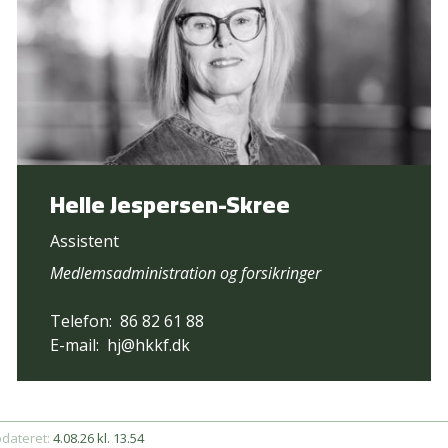
Helle Jespersen-Skree
Assistent
Medlemsadministration og forsikringer
Telefon:
86 82 61 88
E-mail:
hj@hkkf.dk
pdateret:
4.08.26 kl. 13.54