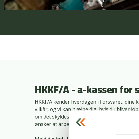
HKKF/A - a-kassen for 
HKKF/A kender hverdagen i Forsvaret, dine 
vilkår, og vi kan hjælpe dig, hvis du bliver j
om det skyldes, at du mister din sikkerhedsg
ønsker at arbejde civilt.
Meld dig ind i HKKF/A og få hjælp til: