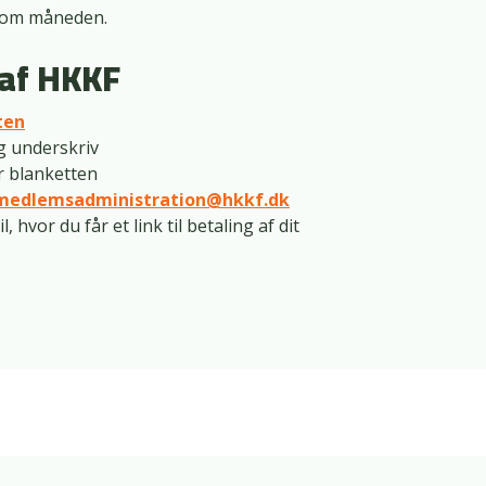
r. om måneden.
 af HKKF
ten
g underskriv
r blanketten
medlemsadministration@hkkf.dk
 hvor du får et link til betaling af dit