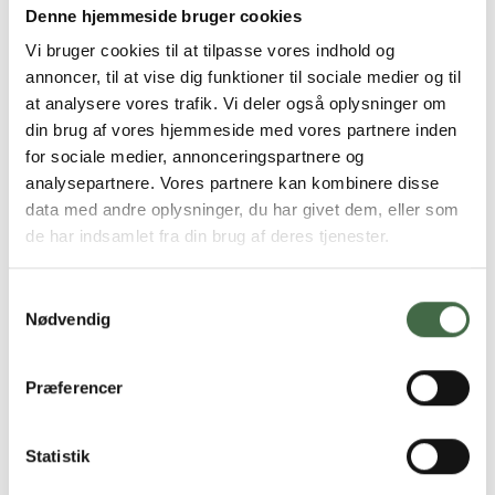
Denne hjemmeside bruger cookies
Vi bruger cookies til at tilpasse vores indhold og
annoncer, til at vise dig funktioner til sociale medier og til
at analysere vores trafik. Vi deler også oplysninger om
Opgaver
din brug af vores hjemmeside med vores partnere inden
for sociale medier, annonceringspartnere og
analysepartnere. Vores partnere kan kombinere disse
data med andre oplysninger, du har givet dem, eller som
de har indsamlet fra din brug af deres tjenester.
Afskedigelse og anmeldelse
Samtykkevalg
Nødvendig
Præferencer
TR-uddannelse og kurser
Statistik