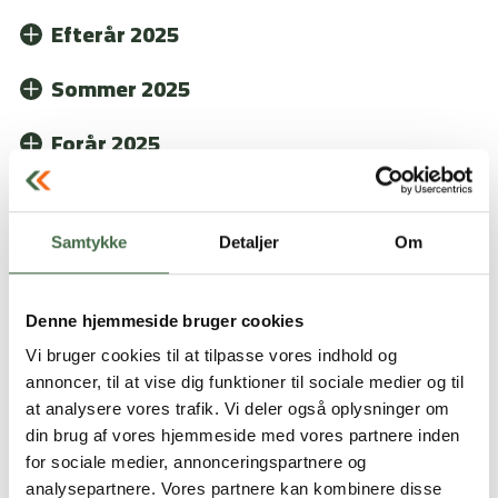
Efterår 2025
Sommer 2025
Forår 2025
Vinter 2024
Efterår 2024
Samtykke
Detaljer
Om
Sommer 2024
Forsvaret er en stor del af Vardes selvforståelse -
Denne hjemmeside bruger cookies
men hvordan påvirker det egentlig by og
Forår 2024
Vi bruger cookies til at tilpasse vores indhold og
lokalsamfund, når de fleste arbejder i uniform?
Mød ”Rasmus”, der har trænet ukrainske
annoncer, til at vise dig funktioner til sociale medier og til
Og hvad skal du gøre, hvis en fejl lige pludselig
soldater på Interflex, veteranen ”Preben” som
Vinter 2023
at analysere vores trafik. Vi deler også oplysninger om
bliver til en straffesag? Læs om Klaus, der har
har PTSD og et opslidende sagsforløb omkring
Mød en ildsjæl, der har pustet liv i en faglig klub,
din brug af vores hjemmeside med vores partnere inden
prøvet det - og hvordan HKKF hjalp ham.
at få det godkendt som en arbejdsskade, og mød
og en veteran, der har fundet hjem gennem
Efterår 2023
for sociale medier, annonceringspartnere og
David som har skiftet karrierevej i Forsvaret og
Veteran Match i dette nummer af Fagligt Forsvar.
Bliv set, hørt, forstået og hjulpet i din videre
Fagligt Forsvar Forår 2026
analysepartnere. Vores partnere kan kombinere disse