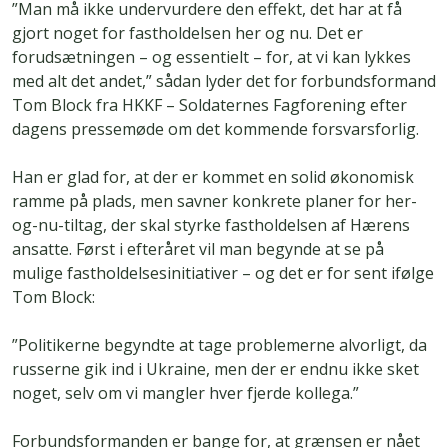
”Man må ikke undervurdere den effekt, det har at få
gjort noget for fastholdelsen her og nu. Det er
forudsætningen – og essentielt – for, at vi kan lykkes
med alt det andet,” sådan lyder det for forbundsformand
Tom Block fra HKKF – Soldaternes Fagforening efter
dagens pressemøde om det kommende forsvarsforlig.
Han er glad for, at der er kommet en solid økonomisk
ramme på plads, men savner konkrete planer for her-
og-nu-tiltag, der skal styrke fastholdelsen af Hærens
ansatte. Først i efteråret vil man begynde at se på
mulige fastholdelsesinitiativer – og det er for sent ifølge
Tom Block:
”Politikerne begyndte at tage problemerne alvorligt, da
russerne gik ind i Ukraine, men der er endnu ikke sket
noget, selv om vi mangler hver fjerde kollega.”
Forbundsformanden er bange for, at grænsen er nået