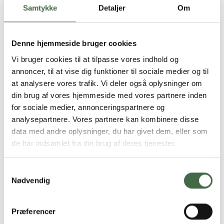
700-1.200 soldater af sted til Letland. Hvis vi ikke gør en
Samtykke
Detaljer
Om
indsats for at fastholde vores folk, så bliver den
manøvre ikke en succes – hverken ude eller hjemme.
Presset på den enkelte soldat er simpelthen blevet for
Denne hjemmeside bruger cookies
stort,” siger Tom Block.
Vi bruger cookies til at tilpasse vores indhold og
annoncer, til at vise dig funktioner til sociale medier og til
Man burde ifølge HKKF allerede nu igangsætte
at analysere vores trafik. Vi deler også oplysninger om
uddannelsesinitiativer og implementere den
din brug af vores hjemmeside med vores partnere inden
erhvervsrettede konstabeluddannelse bredt, ligesom
for sociale medier, annonceringspartnere og
man burde sikre konstablerne et løft af lønnen, der er
analysepartnere. Vores partnere kan kombinere disse
blandt landets laveste.
data med andre oplysninger, du har givet dem, eller som
de har indsamlet fra din brug af deres tjenester.
”Man kan åbenbart ikke finde og øremærke de 150
millioner kroner, der er brug for her og nu for at styrke
fastholdelsen af vores folk – men man kan godt finde en
Samtykkevalg
masse penge at sende til Ukraine. Der er ingen tvivl om,
Nødvendig
at vi skal hjælpe Ukraine, men i denne sammenhæng
sender det et uheldigt signal til vores folk derude,” siger
Præferencer
Tom Block og fortsætter: