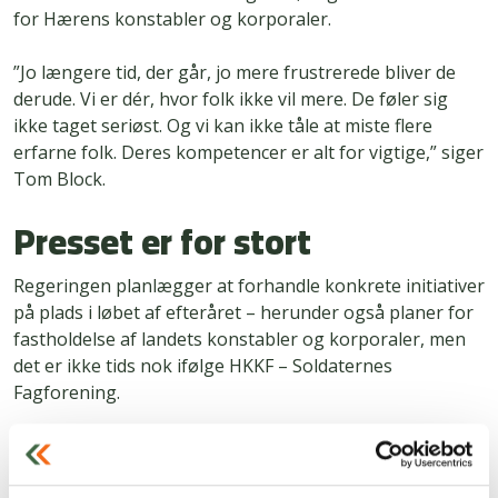
for Hærens konstabler og korporaler.
”Jo længere tid, der går, jo mere frustrerede bliver de
derude. Vi er dér, hvor folk ikke vil mere. De føler sig
ikke taget seriøst. Og vi kan ikke tåle at miste flere
erfarne folk. Deres kompetencer er alt for vigtige,” siger
Tom Block.
Presset er for stort
Regeringen planlægger at forhandle konkrete initiativer
på plads i løbet af efteråret – herunder også planer for
fastholdelse af landets konstabler og korporaler, men
det er ikke tids nok ifølge HKKF – Soldaternes
Fagforening.
”Nogen vil mene, at efteråret er lige om hjørnet, men
det er sommeren 2024 også, hvor man vil sende mellem