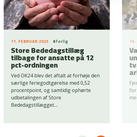
11. FEBRUAR 2025
#forlig
16.
Store Bededagstillæg
Væ
tilbage for ansatte på 12
un
pct-ordningen
tv
ar
Ved OK24 blev det aftalt at forhøje den
særlige feriegodtgørelse med 0,52
Fje
procentpoint, og samtidig ophørte
for
udbetalingen af Store
men
Bededagstillægget....