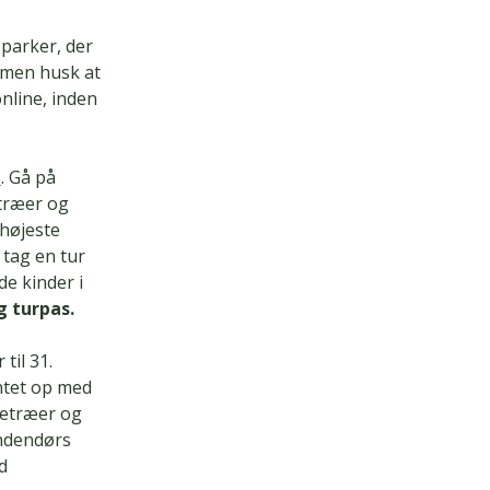
sparker, der
, men husk at
online, inden
i
. Gå på
ntræer og
 højeste
 tag en tur
e kinder i
g turpas.
til 31.
ntet op med
letræer og
indendørs
d