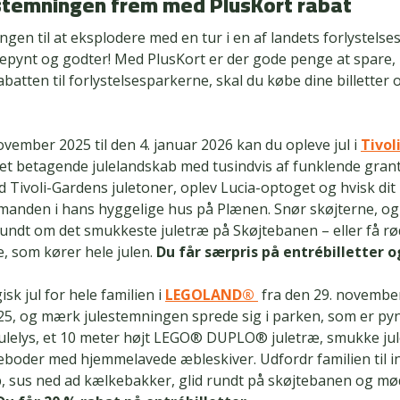
estemningen frem med PlusKort rabat
ngen til at eksplodere med en tur i en af landets forlystelse
ulepynt og godter! Med PlusKort er der gode penge at spare
abatten til forlystelsesparkerne, skal du købe dine billetter 
ovember 2025 til den 4. januar 2026 kan du opleve jul i
Tivol
det betagende julelandskab med tusindvis af funklende gra
d Tivoli-Gardens juletoner, oplev Lucia-optoget og hvisk dit
emanden i hans hyggelige hus på Plænen. Snør skøjterne, og
undt om det smukkeste juletræ på Skøjtebanen – eller få rød
e, som kører hele julen.
Du får særpris på entrébilletter o
sk jul for hele familien i
LEGOLAND®
fra den 29. november 
5, og mærk julestemningen sprede sig i parken, som er py
 julelys, et 10 meter højt LEGO® DUPLO® juletræ, smukke ju
leboder med hjemmelavede æbleskiver. Udfordr familien til 
 sus ned ad kælkebakker, glid rundt på skøjtebanen og mø