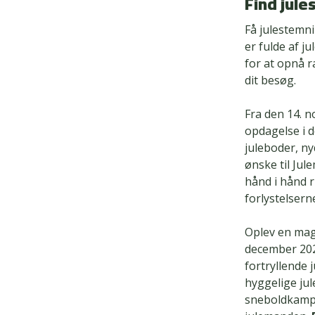
Find jul
Få julestemni
er fulde af j
for at opnå r
dit besøg.
Fra den 14. n
opdagelse i 
juleboder, ny
ønske til Jul
hånd i hånd r
forlystelsern
Oplev en magi
december 202
fortryllende
hyggelige ju
sneboldkamp,