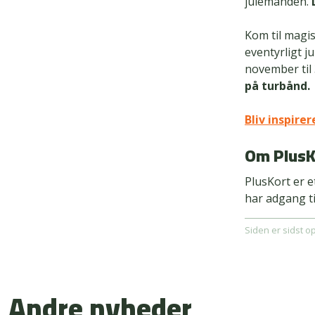
julemanden.
Kom til magis
eventyrligt j
november til
på turbånd.
Bliv inspirer
Om PlusK
PlusKort er 
har adgang ti
Siden er sidst o
Andre nyheder