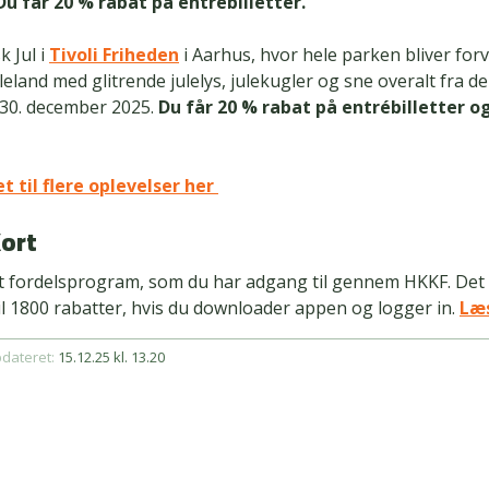
Du får 20 % rabat på entrébilletter.
k Jul i
Tivoli Friheden
i Aarhus, hvor hele parken bliver forva
uleland med glitrende julelys, julekugler og sne overalt fra de
 30. december 2025.
Du får 20 % rabat på entrébilletter o
et til flere oplevelser her
ort
et fordelsprogram, som du har adgang til gennem HKKF. Det
l 1800 rabatter, hvis du downloader appen og logger in.
Læs
pdateret:
15.12.25 kl. 13.20