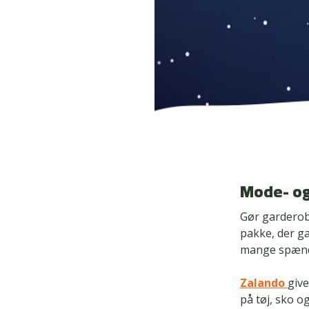
Mode- og 
Gør garderobe
pakke, der ga
mange spænd
Zalando
giv
på tøj, sko o