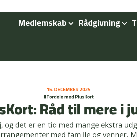
Medlemskab
Rådgivning
T
15. DECEMBER 2025
#Fordele med PlusKort
sKort: Råd til mere i j
j, og det er en tid med mange ekstra udgi
arrangementer med familie og venner. M