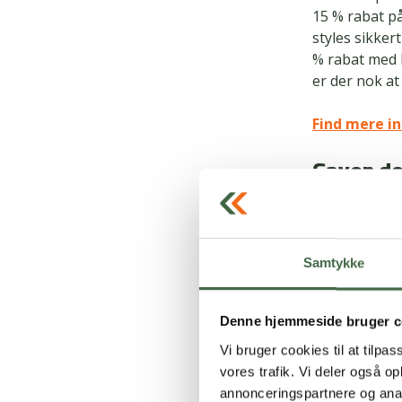
15 % rabat p
styles sikke
% rabat med P
er der nok at
Find mere in
Gaven de
Er du i tvivl
mindeværdig o
kun glæde ju
Samtykke
Du får 5 % ra
butikker og 
Denne hjemmeside bruger c
en du holder 
Vi bruger cookies til at tilpas
vores trafik. Vi deler også 
GoDream
ha
annonceringspartnere og anal
oplevelser og