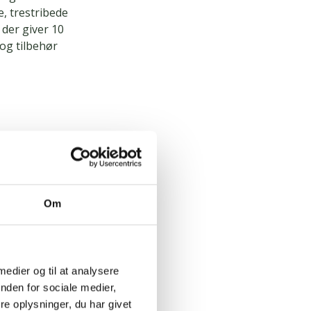
e, trestribede
, der giver 10
og tilbehør
e og
kaber ikke
øses.
Om
ge forskellige
ig selv eller
 medier og til at analysere
nden for sociale medier,
gt de fleste
e oplysninger, du har givet
l en middag