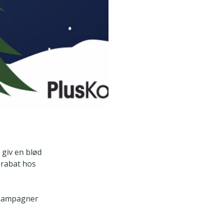
 giv en blød
 rabat hos
 kampagner