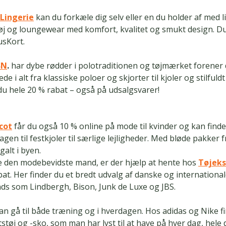
Lingerie
kan du forkæle dig selv eller en du holder af med l
tøj og loungewear med komfort, kvalitet og smukt design. Du
usKort.
SN
.
har dybe rødder i polotraditionen og tøjmærket forener 
ede i alt fra klassiske poloer og skjorter til kjoler og stilfuld
du hele 20 % rabat – også på udsalgsvarer!
cot
får du også 10 % online på mode til kvinder og kan finde
agen til festkjoler til særlige lejligheder. Med bløde pakker f
galt i byen.
e den modebevidste mand, er der hjælp at hente hos
Tøjeks
bat. Her finder du et bredt udvalg af danske og internationa
ds som Lindbergh, Bison, Junk de Luxe og JBS.
an gå til både træning og i hverdagen. Hos adidas og Nike f
støj og -sko, som man har lyst til at have på hver dag, hele