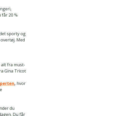
ingeri,
 får 20 %
det sporty og
t overtøj. Med
 alt fra must-
ra Gina Tricot
perten
,
hvor
le
inder du
 dagen. Du får