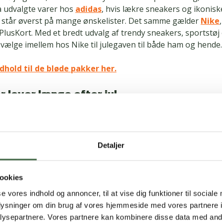
å udvalgte varer hos
adidas
, hvis lækre sneakers og ikonisk
rt står øverst på mange ønskelister. Det samme gælder
Nike
lusKort. Med et bredt udvalg af trendy sneakers, sportstøj 
 vælge imellem hos Nike til julegaven til både ham og hende.
dhold til de bløde pakker her.
r lever længe efter jul…
 om, hvilken gave du skal give, er et gavekort til en spændend
plevelse eller noget efter eget valg altid en god idé. Det s
leaften, men også forventningens glæde når gaven skal indl
Detaljer
bat på
PlusGavekort
,
, der kan indløses til gavekort til man
webshops fx Power, Bog&Idé, Imerco og mange andre. Glæd d
ookies
af med et gavekort, der giver frihed til at vælge.
se vores indhold og annoncer, til at vise dig funktioner til sociale
oplysninger om din brug af vores hjemmeside med vores partnere i
r PlusBoost rabat i hele december, og her får du 20 % på lan
ysepartnere. Vores partnere kan kombinere disse data med andr
 12 % rabat på Bio. Vælg mellem blandt andet et gavekort ti