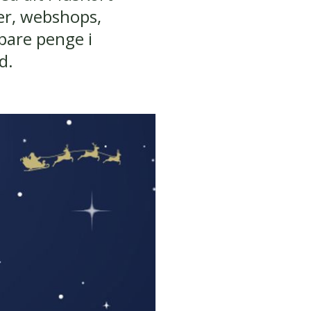
ker, webshops,
pare penge i
d.