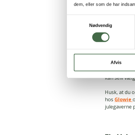
dem, eller som de har indsaml
for 2, tur i 
julegave blive
Samtykkevalg
Nødvendig
Det vil den h
gavekort til
T
arrangemente
Eller hvad me
Afvis
2025 4 billett
gange i løbet
kan selv vælg
Husk, at du o
hos
Glowie
julegaverne p