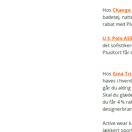
Hos
Change 
badetøj, nat
rabat med Pl
U.S. Polo AS
det sofistiker
PlusKort får 
Hos
Gina Tri
haves i hverd
går du aldrig 
Skal du glæd
du får 4 % ra
designerbran
Active wear k
lækkert sport