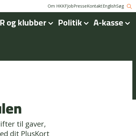
Om HKKF
Job
Presse
Kontakt
English
Søg
R og klubber
Politik
A-kasse
ulen
fter til gaver,
ed dit PlusKort