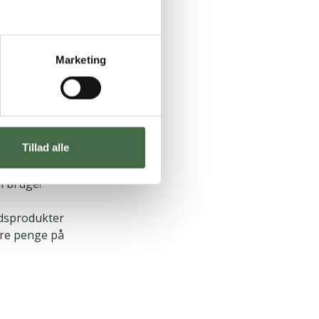
på, at din
Marketing
4 % rabat på
usindvis af
hele december
Tillad alle
buddet to
fer, og du
an bruge!
dsprodukter
pare penge på