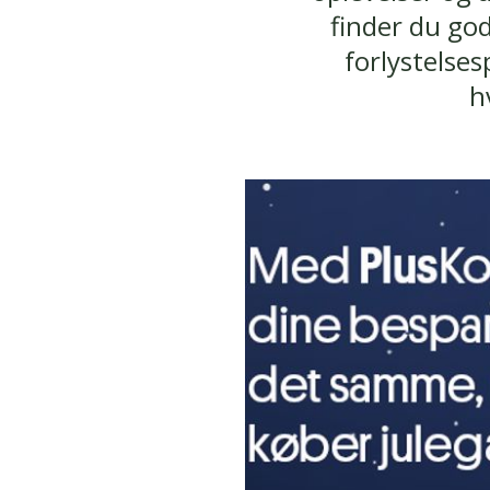
finder du god
forlystelse
h