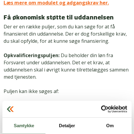
Læs mere om modulet og adgangskrav her.
Få økonomisk støtte til uddannelsen
Der er en række puljer, som du kan søge for at få
finansieret din uddannelse. Der er dog forskellige krav,
du skal opfylde, for at kunne søge finansiering.
Opkvalificeringspuljen:
Du beholder din løn fra
Forsvaret under uddannelsen. Det er et krav, at
uddannelsen skal i øvrigt kunne tilrettelægges sammen
med tjenesten.
Puljen kan ikke søges af:
Tjenestemandsansatte
Medlemmer der allerede har eller har haft en
kontrakt med civiluddannelse.
Samtykke
Detaljer
Om
Ansatte på den nye kontraktform K 10 heller ikke