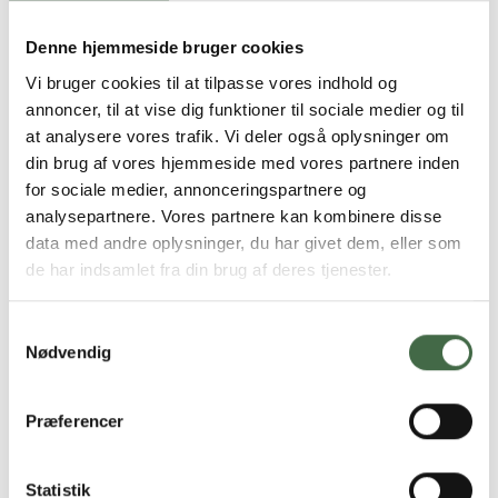
omfattet af puljen, da de optjener en
uddannelsesret
Denne hjemmeside bruger cookies
Den Statelige Kompetancefond:
Hvis du ikke kan
Vi bruger cookies til at tilpasse vores indhold og
søge opkvalificeringspuljen, kan du søge om at få
annoncer, til at vise dig funktioner til sociale medier og til
finansåret efteruddannelse og kompetenceudvikling
at analysere vores trafik. Vi deler også oplysninger om
gennem
Den Statslige Kompetancefond.
din brug af vores hjemmeside med vores partnere inden
for sociale medier, annonceringspartnere og
Kom igang med uddannelsen: Præsenter
analysepartnere. Vores partnere kan kombinere disse
din chef for en konkret plan
data med andre oplysninger, du har givet dem, eller som
de har indsamlet fra din brug af deres tjenester.
Din chef skal godkende din uddannelse.
Derfor skal du
præsentere vedkommende for en konkret
uddannelsesplan, som vedkommende kan tage stilling
Samtykkevalg
Nødvendig
til. Få hjælp til at lægge en konkret uddannelsesplan af
din tillidsrepræsentant eller
bliv rådgivet af UCL
Erhvervsakademi og Professionshøjskole
som
Præferencer
tilbyder telefonisk vejledning - og fx lave en
realkompetancevurdering.
Statistik