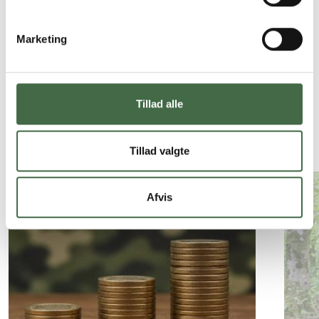
Er du tillidsrepræsentant? Læs mere om hvordan du
hjælper dine medlemmer med deres ønsker til
Marketing
uddannelse
Siden er sidst opdateret:
12.06.26 kl. 08.31
Tillad alle
Andre nyheder
Tillad valgte
Afvis