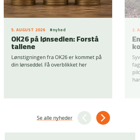
5. AUGUST 2026
#nyhed
2. 
OK26 på lønsedlen: Forstå
En
tallene
ko
Lønstigningen fra OK26 er kommet på
Syv
din lønseddel. Få overblikket her
fag
pil
han
Se alle nyheder