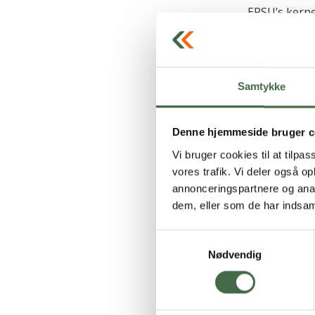
EPSU’s kerne
europæisk pl
EU bestemmer
forhold i al
Samtykke
beskæftigels
beskyttelse.
Denne hjemmeside bruger c
HKKF arbejde
Vi bruger cookies til at tilpas
og Europa om
vores trafik. Vi deler også 
annonceringspartnere og anal
Målet for sa
dem, eller som de har indsaml
EPSU
Samtykkevalg
Nødvendig