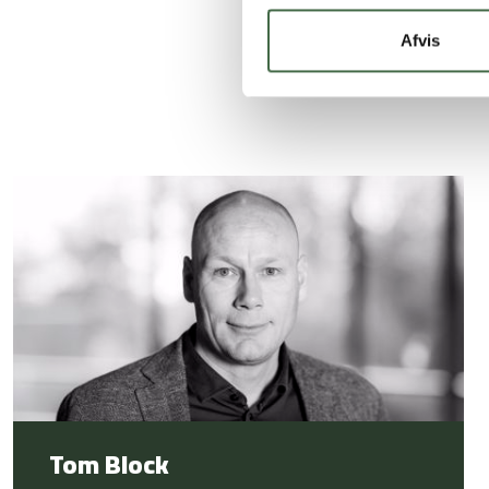
Afvis
Vil du vid
Tom Block