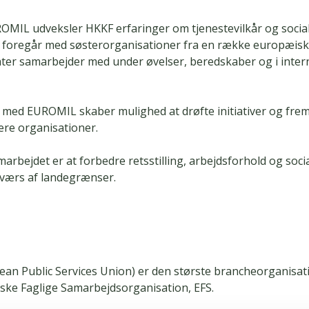
IL udveksler HKKF erfaringer om tjenestevilkår og social
 foregår med søsterorganisationer fra en række europæisk
ter samarbejder med under øvelser, beredskaber og i inter
med EUROMIL skaber mulighed at drøfte initiativer og frem
lere organisationer.
arbejdet er at forbedre retsstilling, arbejdsforhold og socia
tværs af landegrænser.
an Public Services Union) er den største brancheorganisat
ke Faglige Samarbejdsorganisation, EFS.