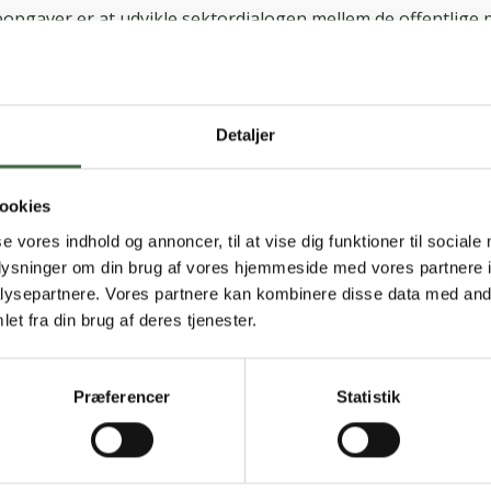
opgaver er at udvikle sektordialogen mellem de offentlige 
an – og at fremme den offentlige sektor.
 i stigende grad regler, som regulerer arbejdsmarkedet o
le medlemslandene. Listen omfatter emner som arbejdsmiljø,
Detaljer
e, uddannelse, fri bevægelighed, ligebehandling, barsel og s
ookies
r sammen med andre organisationer for offentligt ansatte
se vores indhold og annoncer, til at vise dig funktioner til sociale
 at forbedre vilkår og rettigheder for offentligt ansatte.
oplysninger om din brug af vores hjemmeside med vores partnere i
ysepartnere. Vores partnere kan kombinere disse data med andr
marbejdet med EPSU er at påvirke EU-reguleringen af arbe
et fra din brug af deres tjenester.
Præferencer
Statistik