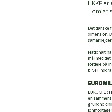
HKKF er 
om at s
Det danske f
dimension. D
samarbejder
Nationalt h
mål med det 
fordele på i
bliver inddr
EUROMI
EUROMIL (The
en sammenslu
grundholdnin
lønmodtager