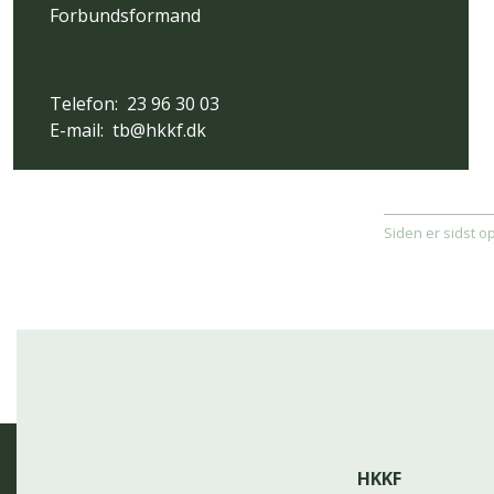
Forbundsformand
Telefon:
23 96 30 03
E-mail:
tb@hkkf.dk
Siden er sidst o
HKKF