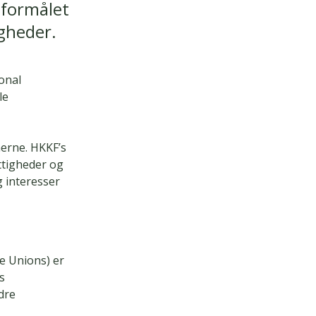
 formålet
igheder.
onal
le
erne. HKKF’s
ttigheder og
g interesser
e Unions) er
s
dre