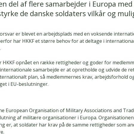
en del af flere samarbejder i Europa med
tyrke de danske soldaters vilkår og mul
orsvar er blevet en arbejdsplads med en voksende internati
erfor har HKKF et større behov for at deltage i internationa
.
ar HKKF opnået en række rettigheder og goder for medlemm
internationale samarbejde er at opretholde og udvide de re
nternationalt plan, så medlemmernes krav, arbejdsforhold o
aget i EU-beslutninger.
L
 European Organisation of Military Associations and Trad
tning af militære organisationer i Europa. Organisationen
g er, at soldater har krav på de samme rettigheder som an
e.