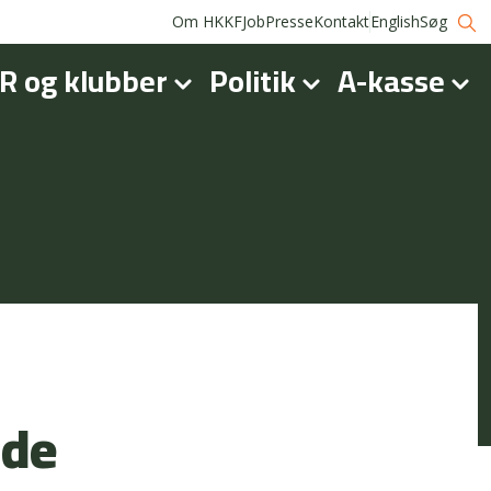
Om HKKF
Job
Presse
Kontakt
English
Søg
R og klubber
Politik
A-kasse
jde