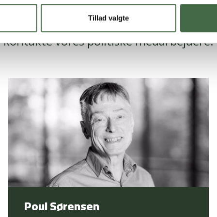
Kontakt
Tillad valgte
e mere om HKKF's internationale samarbej
kontakte vores politiske medarbejdere.
Poul Sørensen