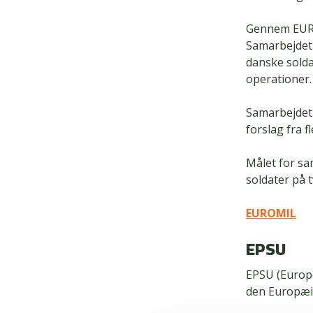
Gennem EUROM
Samarbejdet
danske solda
operationer.
Samarbejdet 
forslag fra f
Målet for sam
soldater på 
EUROMIL
EPSU
EPSU (Europe
den Europæis