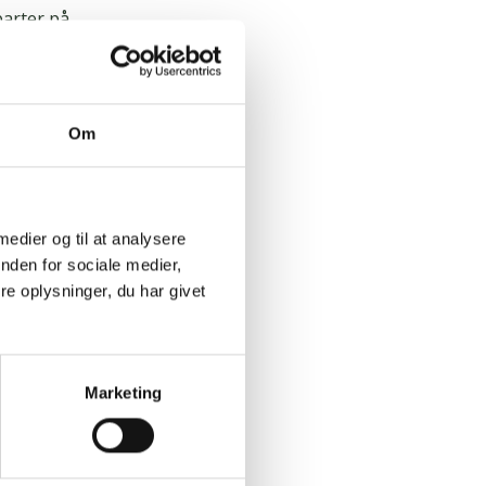
parter på
g dets
Om
ocial
 i Danmark
 medier og til at analysere
nden for sociale medier,
e oplysninger, du har givet
jdsmarkedet.
Marketing