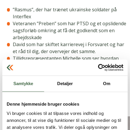
”Rasmus”, der har trænet ukrainske soldater på
Interflex
Veteranen ”Preben” som har PTSD og et opslidende
sagsforløb omkring at få det godkendt som en
arbejdsskade
David som har skiftet karrierevej i Forsvaret og har
et råd til dig, der overvejer det samme.
Tillidsrepræsentanten Michelle som ser hvordan
12-kulturen også eksisterer blandt HRU’erne
Siden er sidst opdateret:
19.12.25 kl. 09.56
Samtykke
Detaljer
Om
Andre nyheder
Denne hjemmeside bruger cookies
Vi bruger cookies til at tilpasse vores indhold og
annoncer, til at vise dig funktioner til sociale medier og til
at analysere vores trafik. Vi deler også oplysninger om