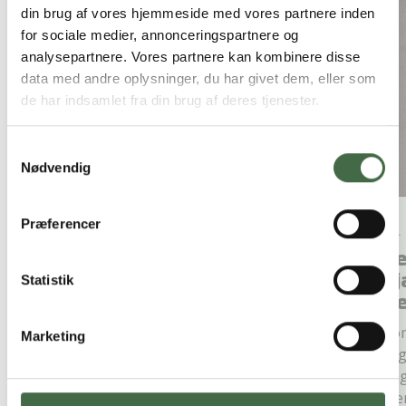
din brug af vores hjemmeside med vores partnere inden
for sociale medier, annonceringspartnere og
analysepartnere. Vores partnere kan kombinere disse
data med andre oplysninger, du har givet dem, eller som
de har indsamlet fra din brug af deres tjenester.
Samtykkevalg
Nødvendig
Præferencer
22. JUNI 2026
#fagligt forsvar
19.
Nu tager vi den ekstra tur i
Ve
Legoland
hj
Statistik
d
Allan Retoft blev et af HKKF’s ansigter i
OK26, da han i DR Nyheder fortalte
Som
Marketing
åbent om, hvor stram økonomien...
Afg
dag
vær