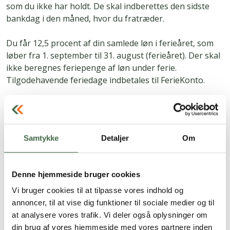
som du ikke har holdt. De skal indberettes den sidste
bankdag i den måned, hvor du fratræder.
Du får 12,5 procent af din samlede løn i ferieåret, som
løber fra 1. september til 31. august (ferieåret). Der skal
ikke beregnes feriepenge af løn under ferie.
Tilgodehavende feriedage indbetales til FerieKonto.
Hvis du forlader det danske
arbejdsmarked
Hvis du fratræder din stilling og samtidig forlader det
Samtykke
Detaljer
Om
danske arbejdsmarked, kan du få udbetalt de
feriepenge, du har til gode, på én gang uden at holde
ferien. Det gælder, hvis du modtager folkepension,
Denne hjemmeside bruger cookies
førtidspension eller arbejdsgiverbetalt pension.
Vi bruger cookies til at tilpasse vores indhold og
annoncer, til at vise dig funktioner til sociale medier og til
Det gælder ikke, hvis du modtager efterløn, og du skal
at analysere vores trafik. Vi deler også oplysninger om
være opmærksom på, at feriepengene kan blive
din brug af vores hjemmeside med vores partnere inden