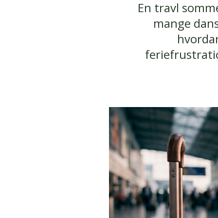
En travl somme
mange danske
hvordan
feriefrustrat