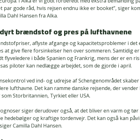
i Europa. I Alka er vi godt forberedt med ekstra bemanding p
et par gode råd, hvis rejsen endnu ikke er booket”, siger ko
lla Dahl Hansen fra Alka.
 dyrt brændstof og pres på lufthavnene
ndstofpriser, aflyste afgange og kapacitetsproblemer i det
s at give flere forsinkelser hen over sommeren. Samtidig er 
dt flyveledere i både Spanien og Frankrig, mens der er en ris
as piloter kan nedlægge arbejdet, som de gjorde i april.
nsekontrol ved ind- og udrejse af Schengenområdet skaber 
flere lufthavne. Det kan ramme danske rejsende, der vender
 som Storbritannien, Tyrkiet eller USA.
rognoser siger derudover også, at det bliver en varm og t
de hedebølger og kraftige tordenvejr. Det kan også kan påv
, siger Camilla Dahl Hansen.