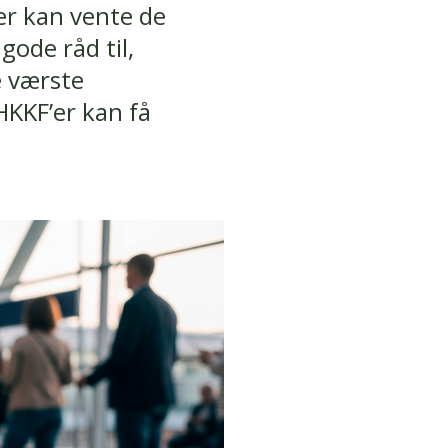
er kan vente de
gode råd til,
e værste
HKKF’er kan få