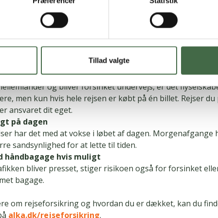
Præferencer
Statistik
at have en gyldig rejseforsikring, allerede når rejsen bliver b
orsikring, dækker hele familien og husstanden. Det er ikke al
tkortforsikringer eller flyselskabernes egne forsikringer.
yselskab med omtanke
yselskaber har allerede varslet omfattende aflysninger denn
Tillad valgte
 er nogle selskaber ekstra pressede af stigende brændstofpr
et til slutdestinationen
ellemlander og bliver forsinket undervejs, er det flyselskab
dere, men kun hvis hele rejsen er købt på én billet. Rejser d
 er ansvaret dit eget.
ligt på dagen
lser har det med at vokse i løbet af dagen. Morgenafgange 
rre sandsynlighed for at lette til tiden.
d håndbagage hvis muligt
afikken bliver presset, stiger risikoen også for forsinket elle
met bagage.
ere om rejseforsikring og hvordan du er dækket, kan du find
 på
alka.dk/rejseforsikring
.