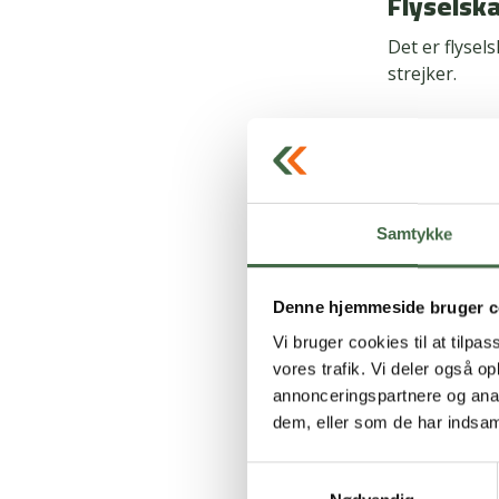
Flyselsk
Det er flysel
strejker.
”Rejseforsikr
Derfor er det
Hansen.
Hun anbefaler
Samtykke
”En rejsefors
Denne hjemmeside bruger c
eksempel være
sygdom før af
Vi bruger cookies til at tilpas
verden og he
vores trafik. Vi deler også 
dækket, og om
annonceringspartnere og anal
dem, eller som de har indsaml
Fem gode rå
Samtykkevalg
Tjek rej