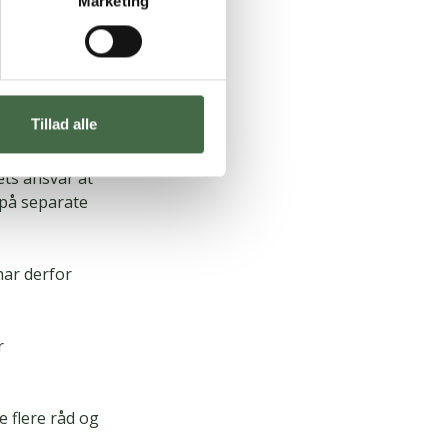
Marketing
estilt. Alkas
tid tilfældet
e sommer.
Tillad alle
iser.
ets ansvar at
u på separate
har derfor
r
e flere råd og