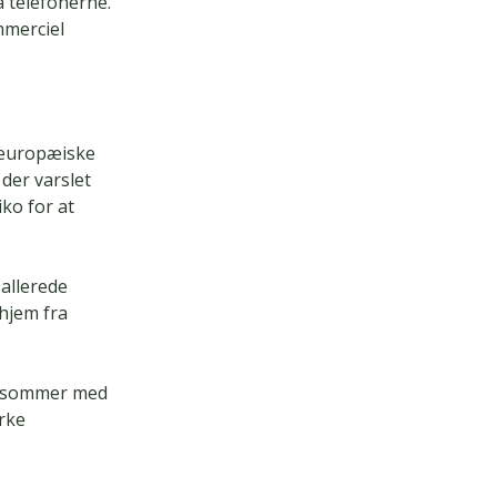
å telefonerne.
mmerciel
 europæiske
der varslet
iko for at
allerede
 hjem fra
ør sommer med
irke