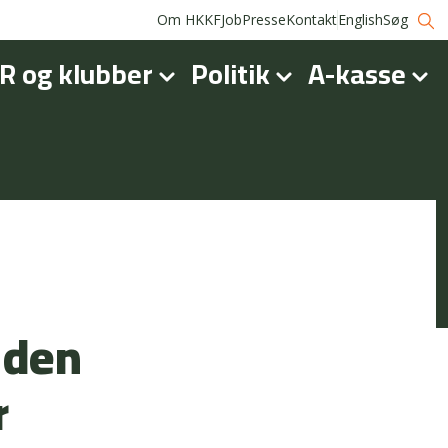
Om HKKF
Job
Presse
Kontakt
English
Søg
R og klubber
Politik
A-kasse
 den
r