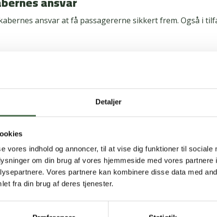
abernes ansvar
skabernes ansvar at få passagererne sikkert frem. Også i tilf
ingen dækker ikke udgifter, som flyselskaberne er forpligtet t
 vigtigt at kende sine rettigheder som passager”, siger Cami
 dog stadig, at alle rejsende har en rejseforsikring.
Detaljer
ikring kan dække udgifter, som flyselskabet ikke erstatter. 
ookies
 forsinket bagage, sygdom på rejsen eller afbestilling på 
rejse. Med Alkas rejseforsikring er hele husstanden dækket,
se vores indhold og annoncer, til at vise dig funktioner til sociale
le året. Så skal man ikke spekulere over hvornår, og hvor m
oplysninger om din brug af vores hjemmeside med vores partnere i
 rejseforsikringen også dækker fx familiens børn”, siger h
ysepartnere. Vores partnere kan kombinere disse data med andr
et fra din brug af deres tjenester.
d til sommerrejsen
seforsikringen før du bestiller