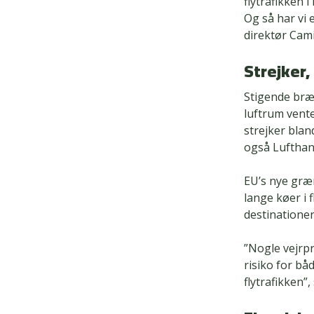
flytrafikken 
Og så har vi 
direktør Cami
Strejker,
Stigende bræ
luftrum vente
strejker blan
også Lufthans
EU’s nye græ
lange køer i 
destinationer
”Nogle vejrp
risiko for bå
flytrafikken”