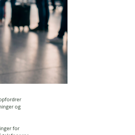
 opfordrer
sninger og
inger for