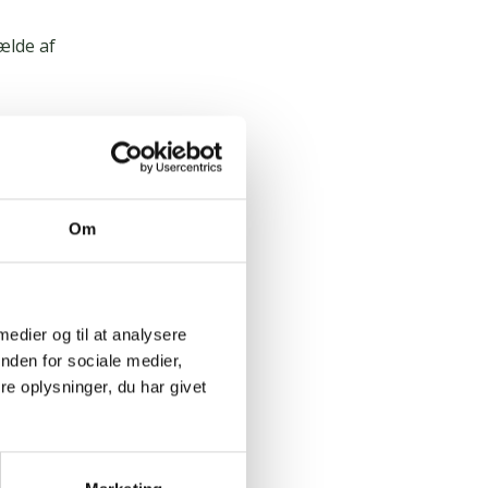
ælde af
il at betale.
lla Dahl
Om
Det kan for
grund af
 i hele
 medier og til at analysere
an nu er
nden for sociale medier,
un.
e oplysninger, du har givet