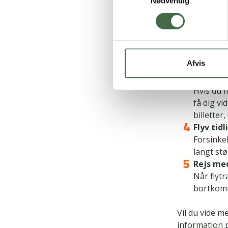
Nødvendig
Sørg for 
årsrejsef
med kredi
Vælg fl
Flere fl
Afvis
Samtidig
Køb bill
Hvis du m
få dig vi
billetter,
Flyv tid
Forsinke
langt stø
Rejs me
Når flytr
bortkom
Vil du vide m
information