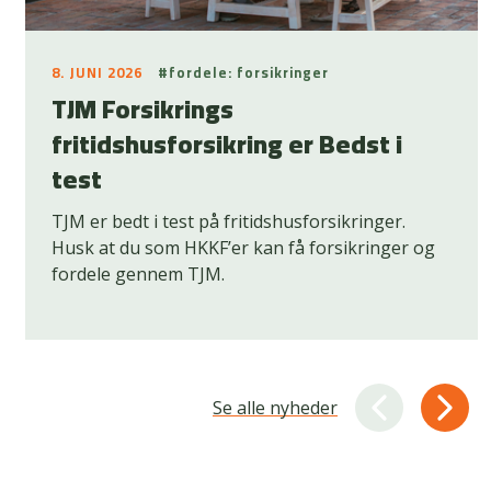
8. JUNI 2026
#fordele: forsikringer
TJM Forsikrings
fritidshusforsikring er Bedst i
test
TJM er bedt i test på fritidshusforsikringer.
Husk at du som HKKF’er kan få forsikringer og
fordele gennem TJM.
Se alle nyheder