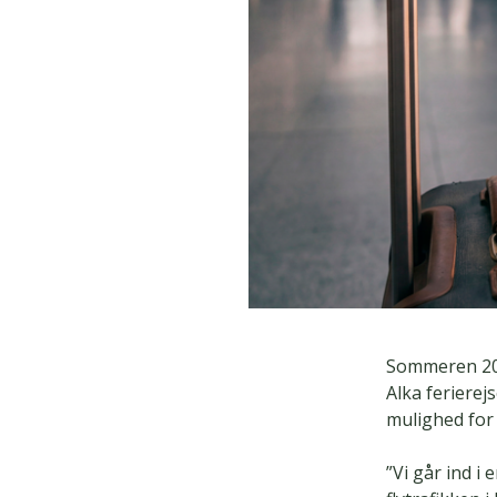
Sommeren 2026
Alka ferierej
mulighed for 
”Vi går ind 