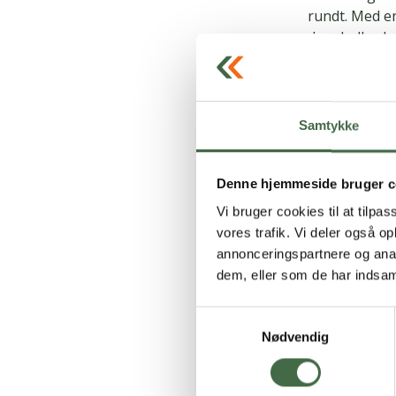
rundt. Med en
der skulle s
med familie 
Skader p
Samtykke
Sommerhuset s
forsikringen 
indbrud. Fors
Denne hjemmeside bruger c
særlig dækni
Vi bruger cookies til at tilpas
vores trafik. Vi deler også 
Læs om friti
annonceringspartnere og anal
dem, eller som de har indsaml
TJM er d
Samtykkevalg
DU læser en n
Nødvendig
forsikringer
her.