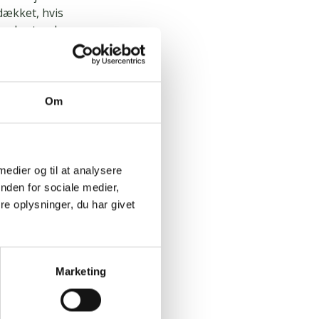
 dækket, hvis
 gode stunder
s
Om
t vide, at
der eller
kan tegne en
 medier og til at analysere
nden for sociale medier,
e oplysninger, du har givet
n få
Marketing
ilbyde dig