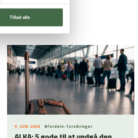
Tillad alle
9. JUNI 2026
#fordele: forsikringer
ALKA: 5 gode til at undgå den