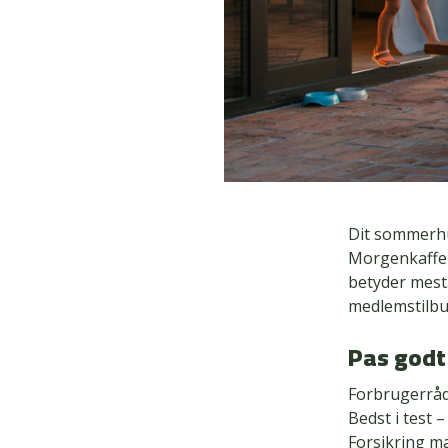
Dit sommerhus
Morgenkaffe 
betyder mest.
medlemstilbu
Pas godt 
Forbrugerråd
Bedst i test 
Forsikring ma