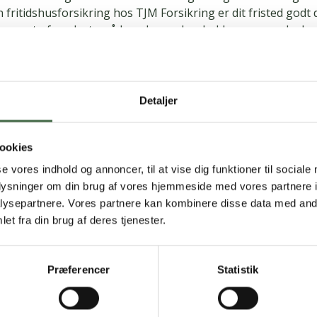
 fritidshusforsikring hos TJM Forsikring er dit fristed godt
ke noget uforudset – så kan du sænke skuldrene og nyde de
og venner.
å indbo og ved udlejning kan også dække
Detaljer
tår typisk tomt en del af året. Derfor giver det ro i maven a
er på plads, hvis uheldet skulle være ude, fx i form af vejrska
ikringen kan udvides til også at omfatte indbo, ligesom du 
ookies
ng for skader i forbindelse med udlejning af sommerhuset.
se vores indhold og annoncer, til at vise dig funktioner til sociale
oplysninger om din brug af vores hjemmeside med vores partnere i
dshusforsikring her.
ysepartnere. Vores partnere kan kombinere disse data med andr
et fra din brug af deres tjenester.
in fordel gennem HKKF
yhed fra TJM, fordi du som HKKF'er har du en fordel: Du ka
Præferencer
Statistik
 og fordele hos TJM. Læs om
hvilke forsikringer TJM kan t