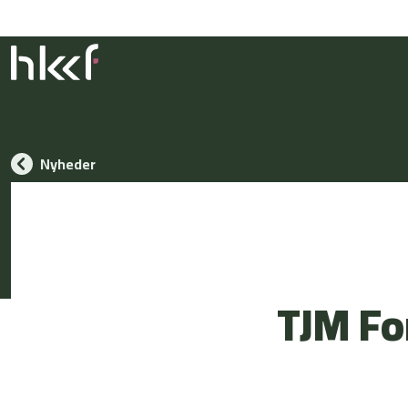
Nyheder
TJM For