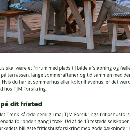
 skal være et frirum med plads til både afslapning og fæll
på terrassen, lange sommeraftener og tid sammen med de
 Hvis du har et sommerhus eller kolonihavehus, er det værd 
d hos TJM Forsikring.
på dit fristed
et Tænk kårede nemlig i maj TJM Forsikrings fritidshusfor
– endda for anden gang i træk. Ud af de 13 testede selskaber
rkedets billigste fritidshusforsikring med gode dækninger 