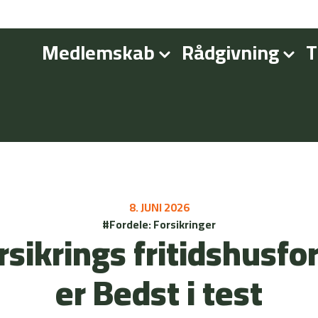
Medlemskab
Rådgivning
T
8. JUNI 2026
#Fordele: Forsikringer
sikrings fritidshusfo
er Bedst i test