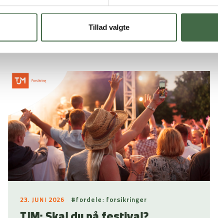
pdateret:
12.06.26 kl. 08.43
Tillad valgte
23. JUNI 2026
#fordele: forsikringer
TJM: Skal du på festival?