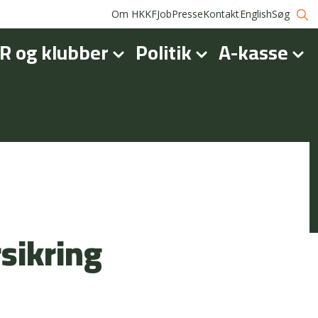
Om HKKF
Job
Presse
Kontakt
English
Søg
R og klubber
Politik
A-kasse
rsikring