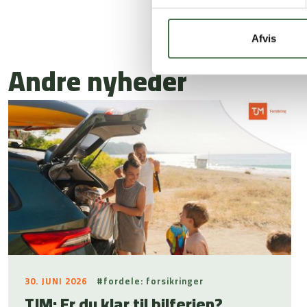
Siden er sidst o
Afvis
Andre nyheder
30. JUNI 2026
#fordele: forsikringer
TJM: Er du klar til bilferien?