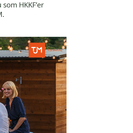
du som HKKF’er
M.