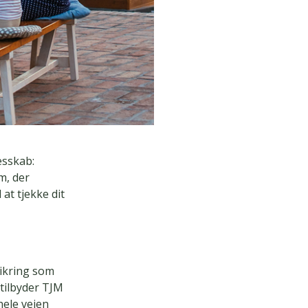
esskab:
m, der
at tjekke dit
sikring som
 tilbyder TJM
hele vejen