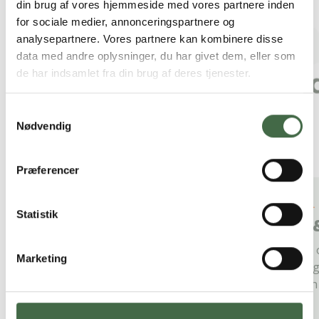
din brug af vores hjemmeside med vores partnere inden
for sociale medier, annonceringspartnere og
analysepartnere. Vores partnere kan kombinere disse
data med andre oplysninger, du har givet dem, eller som
de har indsamlet fra din brug af deres tjenester.
Samtykkevalg
Nødvendig
Præferencer
5. JULI 2026
#q&a
26.
Statistik
Må du ignorere chefen, når
Q&
du har ferie?
Få 
Marketing
Hvad skal du gøre, hvis du får en
reg
opringning fra chefen i din ferie? Og
din
hvad nu, hvis du bliver...