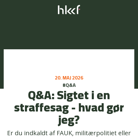
20. MAJ 2026
#Q&A
Q&A: Sigtet i en
straffesag - hvad gør
jeg?
Er du indkaldt af FAUK, militærpolitiet eller