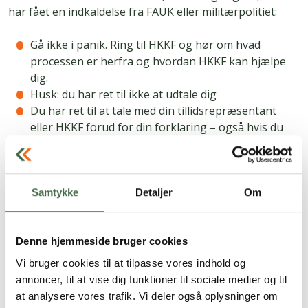
har fået en indkaldelse fra FAUK eller militærpolitiet:
Gå ikke i panik. Ring til HKKF og hør om hvad
processen er herfra og hvordan HKKF kan hjælpe
dig.
Husk: du har ret til ikke at udtale dig
Du har ret til at tale med din tillidsrepræsentant
eller HKKF forud for din forklaring – også hvis du
indkaldes til en ”tjenstlig samtale”
Læs også: Rettigheder til samtaler med chefen?
Samtykke
Detaljer
Om
Siden er sidst opdateret:
21.05.26 kl. 13.30
Denne hjemmeside bruger cookies
Vi bruger cookies til at tilpasse vores indhold og
Andre nyheder
annoncer, til at vise dig funktioner til sociale medier og til
at analysere vores trafik. Vi deler også oplysninger om